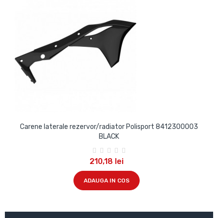
Carene laterale rezervor/radiator Polisport 8412300003
C
BLACK
210,18 lei
ADAUGA IN COS