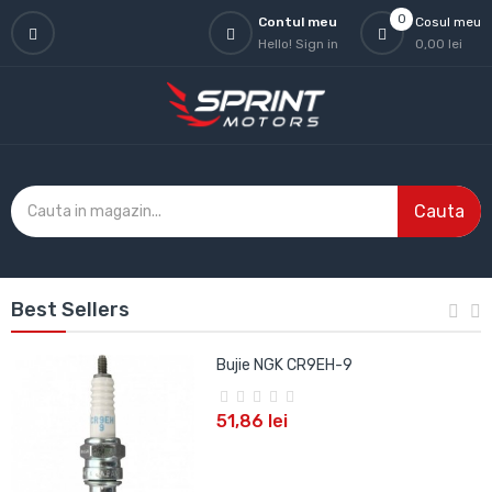
0
Contul meu
Cosul meu
Hello!
Sign in
0,00 lei
Cauta
Best Sellers
Bujie NGK CR9EH-9
51,86 lei