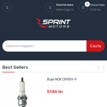
0
Contul meu
Cosul meu
Hello!
Sign in
0,00 lei
Cauta
Best Sellers
Bujie NGK CR9EH-9
51,86 lei