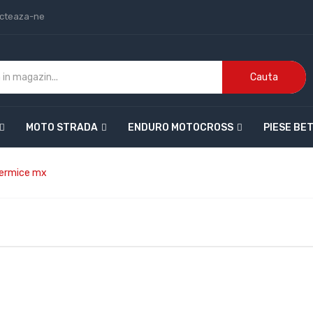
cteaza-ne
Cauta
MOTO STRADA
ENDURO MOTOCROSS
PIESE BE
termice mx