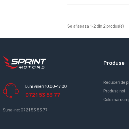
Se afiseaza 1-2 din 2 produs(e)
Produse
Reduceri de p
Luni vineri 10:00-17:00
Produse noi
0721 53 53 77
Cele mai cum
Suna-ne:
0721 53 53 77