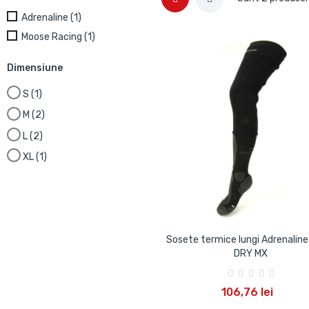
Adrenaline
(1)
Moose Racing
(1)
Dimensiune
S
(1)
M
(2)
L
(2)
XL
(1)
Sosete termice lungi Adrenalin
DRY MX
ADAUGA IN COS
106,76 lei