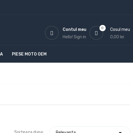
0
Contul meu
Cosul meu
Hello!
Sign in
0,00 lei
TA
PIESE MOTO OEM

Sorteaza dupa:
Relevanta