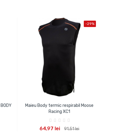
-29%
e BODY
Maieu Body termic respirabil Moose
Racing XC1
ADAUGA IN COS
64,97 lei
91,51 lei