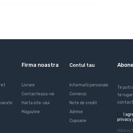
Firma noastra
Abone
Contul tau
ret
Livrare
Informatii personale
Te poti
Contacteaza-ne
Comenzi
te rugam
contact 
parate
Harta site-ului
Note de credit
Magazine
Adrese
I
agre
privacy 
Cupoane