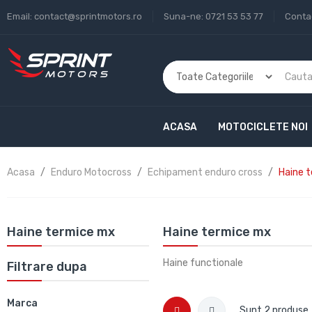
Email:
contact@sprintmotors.ro
Suna-ne:
0721 53 53 77
Conta
ACASA
MOTOCICLETE NOI
Acasa
Enduro Motocross
Echipament enduro cross
Haine 
Haine termice mx
Haine termice mx
Haine functionale
Filtrare dupa
Marca
Sunt 2 produse.