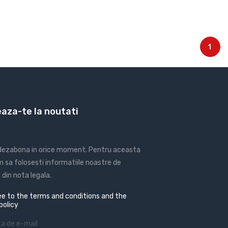
1
aza-te la noutati
 dezabona in orice moment. Pentru aceasta
 sa folosesti informatiile noastre de
din nota legala.
e to the terms and conditions and the
policy