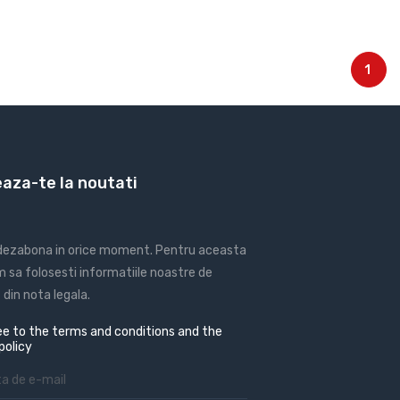
1
aza-te la noutati
 dezabona in orice moment. Pentru aceasta
 sa folosesti informatiile noastre de
din nota legala.
e to the terms and conditions and the
policy