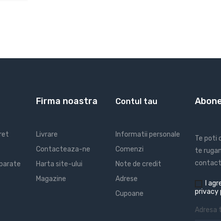
Firma noastra
Abone
Contul tau
ret
Livrare
Informatii personale
Te poti
Contacteaza-ne
Comenzi
te rugam
contact 
parate
Harta site-ului
Note de credit
Magazine
Adrese
I
agre
privacy 
Cupoane