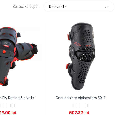

Sorteaza dupa:
Relevanta
 Fly Racing 5 pivots
Genunchiere Alpinestars SX-1
UGA IN COS
ADAUGA IN COS
9,00 lei
507,39 lei