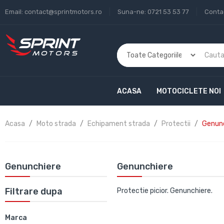
Email:
contact@sprintmotors.ro
Suna-ne:
0721 53 53 77
Conta
ACASA
MOTOCICLETE NOI
Acasa
Moto strada
Echipament strada
Protectii
Genun
Genunchiere
Genunchiere
Filtrare dupa
Protectie picior. Genunchiere.
Marca