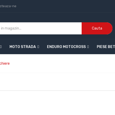
cteaza-ne
Cauta
MOTO STRADA
ENDURO MOTOCROSS
PIESE BE
chiere