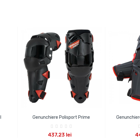
l
Genunchiere Polisport Prime
Genunchiere
ADAUGA IN COS
ADA
437,23 lei
44