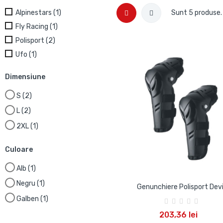
Alpinestars
(1)
Sunt 5 produse.
Fly Racing
(1)
Polisport
(2)
Ufo
(1)
Dimensiune
S
(2)
L
(2)
2XL
(1)
Culoare
Alb
(1)
Negru
(1)
Genunchiere Polisport Devi
Galben
(1)
ADAUGA IN COS
203,36 lei