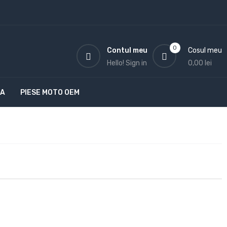
0
Contul meu
Cosul meu
Hello!
Sign in
0,00 lei
TA
PIESE MOTO OEM