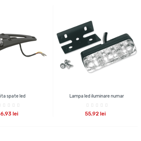
ita spate led
Lampa led iluminare numar
UGA IN COS
ADAUGA IN COS
16,93 lei
55,92 lei