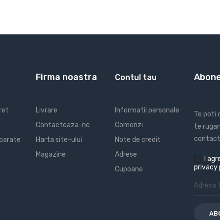
Firma noastra
Abone
Contul tau
ret
Livrare
Informatii personale
Te poti
Contacteaza-ne
Comenzi
te rugam
contact 
parate
Harta site-ului
Note de credit
Magazine
Adrese
I
agre
privacy 
Cupoane