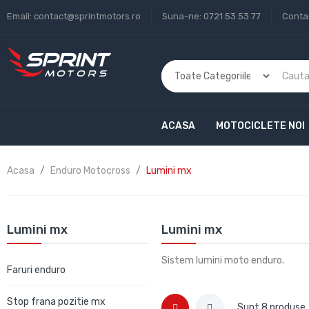
Email:
contact@sprintmotors.ro
Suna-ne:
0721 53 53 77
Conta
ACASA
MOTOCICLETE NOI
Acasa
Enduro Motocross
Lumini mx
Lumini mx
Lumini mx
Sistem lumini moto enduro.
Faruri enduro
Stop frana pozitie mx
Sunt 8 produse.