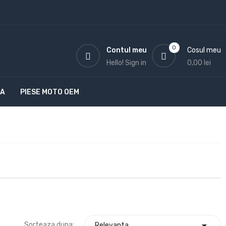
0
Contul meu
Cosul meu
Hello!
Sign in
0,00 lei
TA
PIESE MOTO OEM

Sorteaza dupa:
Relevanta