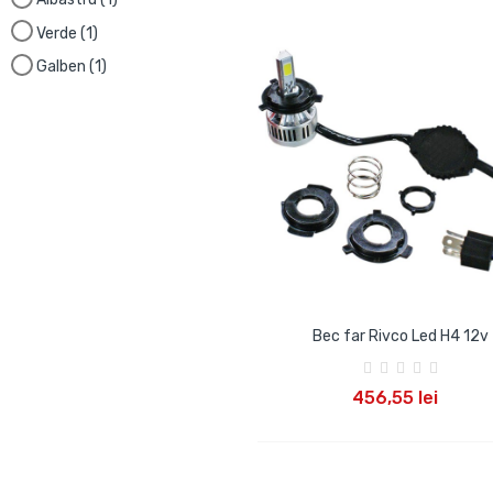
Verde
(1)
Galben
(1)
Bec far Rivco Led H4 12v
ADAUGA IN COS
456,55 lei