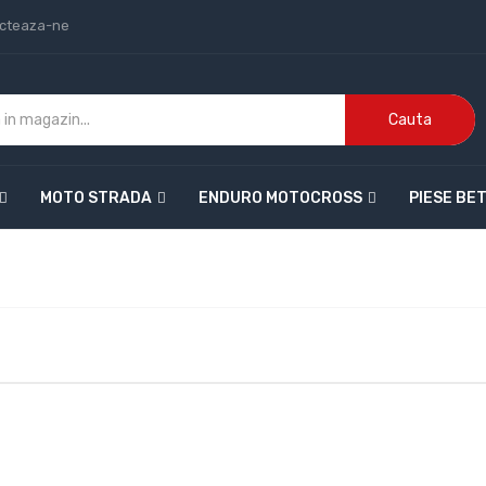
cteaza-ne
Cauta
MOTO STRADA
ENDURO MOTOCROSS
PIESE BE