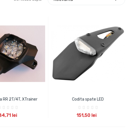
a RR 2T/4T, XTrainer
Codita spate LED
UGA IN COS
ADAUGA IN COS
84,71 lei
151,50 lei