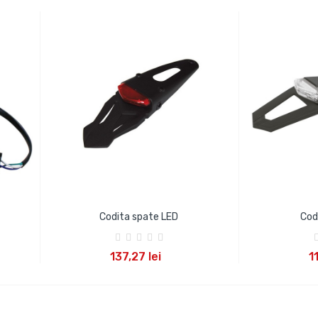
Codita spate LED
Cod
ADAUGA IN COS
ADA
137,27 lei
1