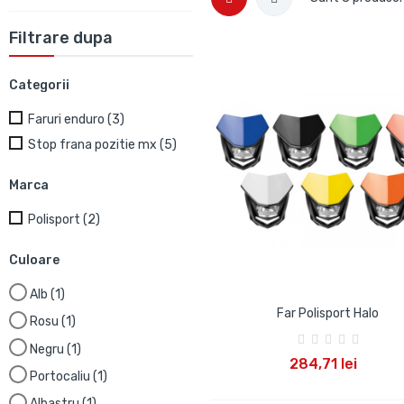
Filtrare dupa
Categorii
Faruri enduro
(3)
Stop frana pozitie mx
(5)
Marca
Polisport
(2)
Culoare
Alb
(1)
Far Polisport Halo
Rosu
(1)
Negru
(1)
ADAUGA IN COS
284,71 lei
Portocaliu
(1)
Albastru
(1)