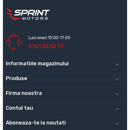
Luni vineri 10:00-17:00
0721 53 53 77
Informatiile magazinului

Produse

Firma noastra

Contul tau

Aboneaza-te la noutati
