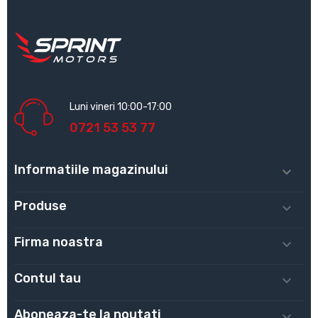
Luni vineri 10:00-17:00
0721 53 53 77
Informatiile magazinului

Produse

Firma noastra

Contul tau

Aboneaza-te la noutati
