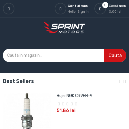
0
Contul meu
Cosul meu
Hello!
Sign in
0,00 lei
Cauta
Best Sellers
Bujie NGK CR9EH-9
51,86 lei