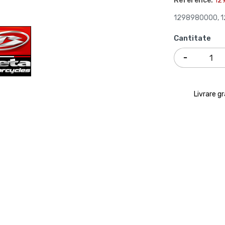
Reference:
12
1298980000, 12
Cantitate
Livrare g