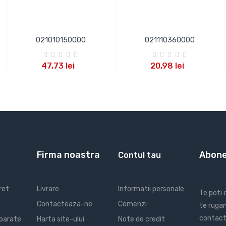
021010150000
021110360000
ADAUGA IN COS
ADAUGA IN COS
47,73 lei
20,98 lei
Firma noastra
Abone
Contul tau
ret
Livrare
Informatii personale
Te poti
Contacteaza-ne
Comenzi
te rugam
contact 
parate
Harta site-ului
Note de credit