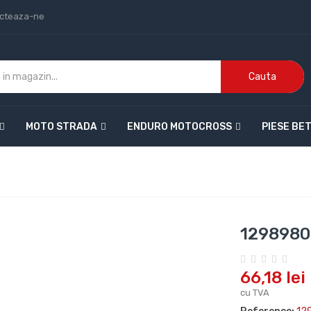
cteaza-ne
Cauta
MOTO STRADA
ENDURO MOTOCROSS
PIESE BE
129898
66,18 lei
cu TVA