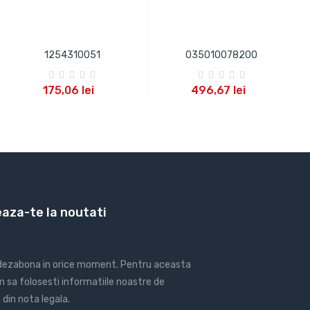
1254310051
035010078200
ADAUGA IN COS
ADAUGA IN COS
175,06 lei
496,67 lei
aza-te la noutati
 dezabona in orice moment. Pentru aceasta
 sa folosesti informatiile noastre de
din nota legala.