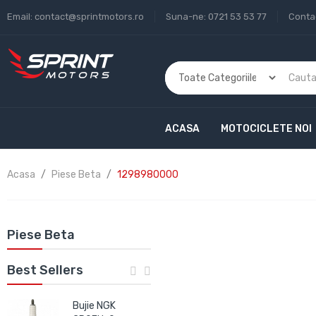
Email:
contact@sprintmotors.ro
Suna-ne:
0721 53 53 77
Conta
ACASA
MOTOCICLETE NOI
Acasa
Piese Beta
1298980000
Piese Beta
Best Sellers
Bujie NGK
Bujie NGK IRIDIUM