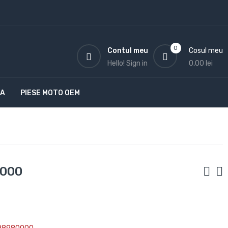
0
Contul meu
Cosul meu
Hello!
Sign in
0,00 lei
TA
PIESE MOTO OEM
0000