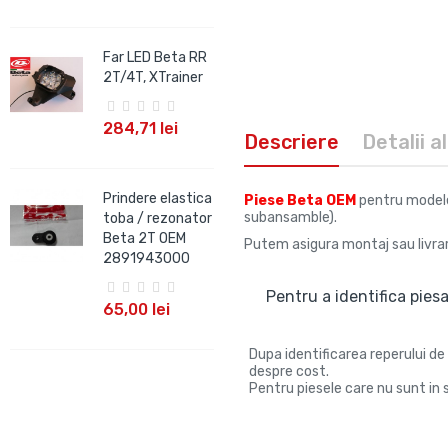
Far LED Beta RR
2T/4T, XTrainer
284,71 lei
Descriere
Detalii a
Prindere elastica
Piese Beta OEM
pentru modelel
subansamble).
toba / rezonator
Beta 2T OEM
Putem asigura montaj sau livrar
2891943000
Pentru a identifica piesa
65,00 lei
Dupa identificarea reperului de 
despre cost.
Pentru piesele care nu sunt in s