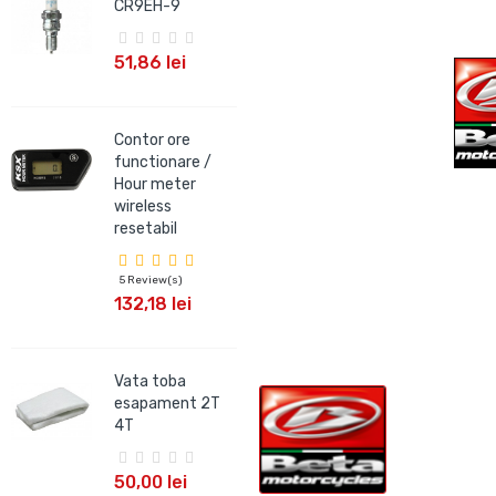
CR9EH-9
CR9EIX
51,86 lei
66,09 lei
Contor ore
Bujie NGK IRIDIUM
functionare /
CR9EHIX-9
Hour meter
wireless
66,09 lei
resetabil
5 Review(s)
Bujie NGK V-
132,18 lei
POWER BKR7E
18,99 lei
Vata toba
esapament 2T
4T
50,00 lei