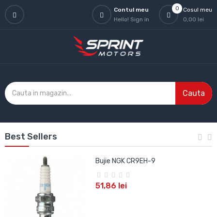
0
Contul meu
Cosul meu
Hello!
Sign in
0,00 lei
Cauta
Best Sellers
Bujie NGK CR9EH-9
51,86 lei