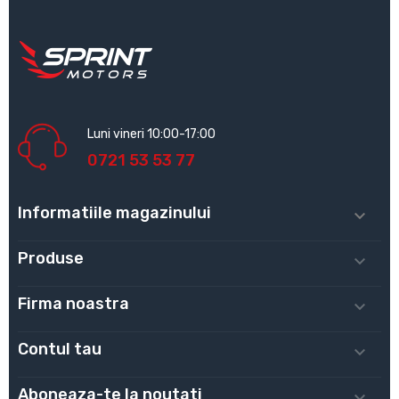
Luni vineri 10:00-17:00
0721 53 53 77
Informatiile magazinului

Produse

Firma noastra

Contul tau

Aboneaza-te la noutati
