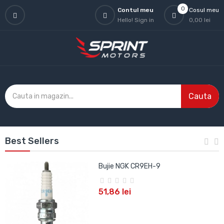
0
Contul meu
Cosul meu
Hello!
Sign in
0,00 lei
Cauta
Best Sellers
Bujie NGK CR9EH-9
51,86 lei