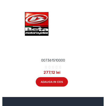
007361510000
277,12 lei
ADAUGA IN COS