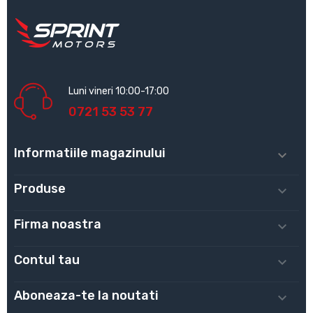
Luni vineri 10:00-17:00
0721 53 53 77
Informatiile magazinului

Produse

Firma noastra

Contul tau

Aboneaza-te la noutati
