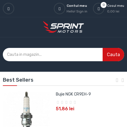
0
Contul meu
Cosul meu
Hello!
Sign in
0,00 lei
Cauta
Best Sellers
Bujie NGK CR9EH-9
51,86 lei