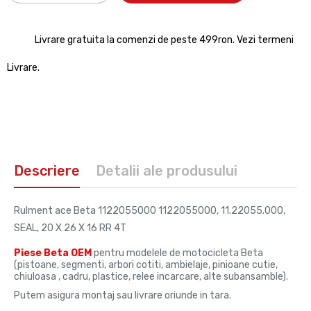
Livrare gratuita la comenzi de peste 499ron. Vezi termeni
Livrare.
Descriere
Detalii ale produsului
Rulment ace Beta 1122055000 1122055000, 11.22055.000,
SEAL, 20 X 26 X 16 RR 4T
Piese Beta OEM
pentru modelele de motocicleta Beta
(pistoane, segmenti, arbori cotiti, ambielaje, pinioane cutie,
chiuloasa , cadru, plastice, relee incarcare, alte subansamble).
Putem asigura montaj sau livrare oriunde in tara.