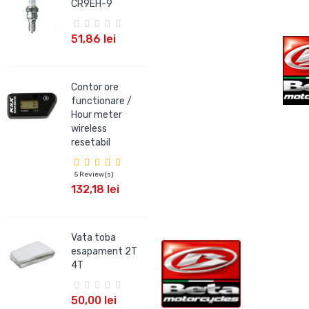
CR9EH-9
CR9EIX
51,86 lei
66,09 lei
Contor ore
Bujie NGK IRIDIUM
functionare /
CR9EHIX-9
Hour meter
wireless
66,09 lei
resetabil
5 Review(s)
Bujie NGK V-
132,18 lei
POWER BKR7E
18,99 lei
Vata toba
esapament 2T
4T
50,00 lei