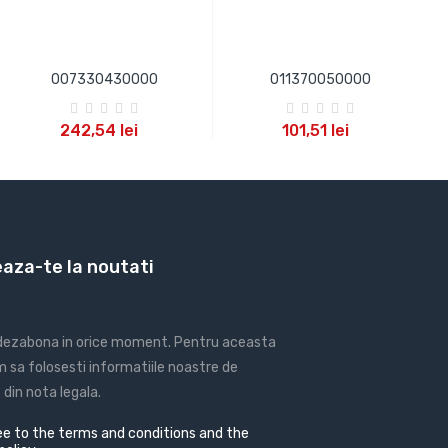
007330430000
011370050000
ADAUGA IN COS
ADAUGA IN COS
242,54 lei
101,51 lei
aza-te la noutati
 dezabona in orice moment. Pentru aceasta
 sa folosesti informatiile noastre de
din nota legala.
e to the terms and conditions and the