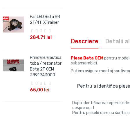
Far LED Beta RR
2T/4T, XTrainer
284,71 lei
Descriere
Detalii a
Prindere elastica
Piese Beta OEM
pentru modelel
subansamble).
toba / rezonator
Beta 2T OEM
Putem asigura montaj sau livrar
2891943000
Pentru a identifica piesa
65,00 lei
Dupa identificarea reperului de 
despre cost.
Pentru piesele care nu sunt in s