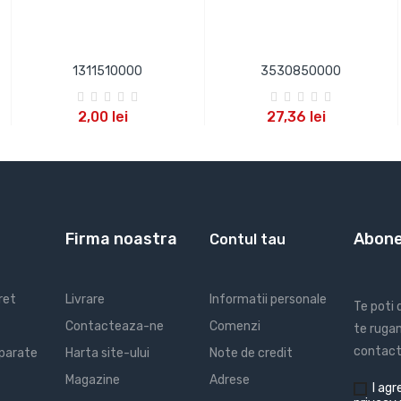
1311510000
3530850000
ADAUGA IN COS
ADAUGA IN COS
2,00 lei
27,36 lei
Firma noastra
Abone
Contul tau
ret
Livrare
Informatii personale
Te poti
Contacteaza-ne
Comenzi
te rugam
contact 
parate
Harta site-ului
Note de credit
Magazine
Adrese
I
agre