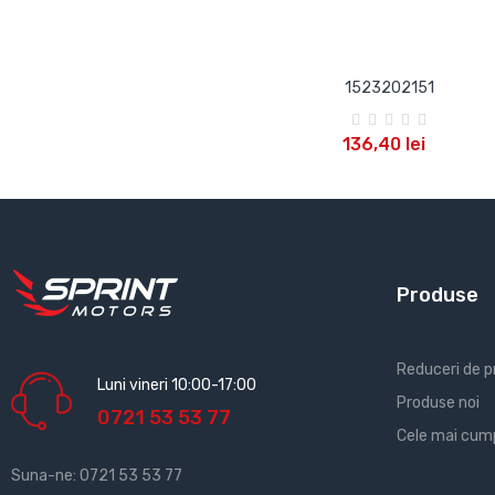
1523202151
ADAUGA IN COS
136,40 lei
Produse
Reduceri de p
Luni vineri 10:00-17:00
Produse noi
0721 53 53 77
Cele mai cum
Suna-ne:
0721 53 53 77