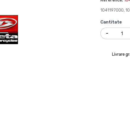
Reference:
10
1041197000, 10
Cantitate
Livrare g