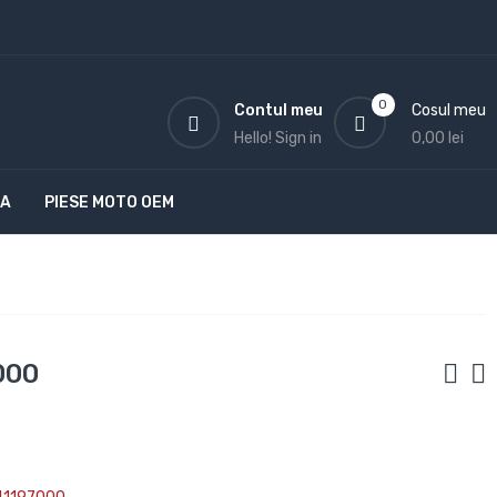
0
Contul meu
Cosul meu
Hello!
Sign in
0,00 lei
TA
PIESE MOTO OEM
000