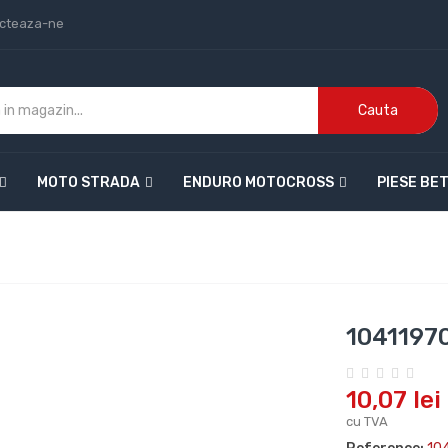
cteaza-ne
Cauta
MOTO STRADA
ENDURO MOTOCROSS
PIESE BE
1041197
10,07 lei
cu TVA