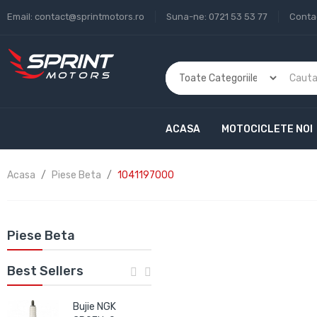
Email:
contact@sprintmotors.ro
Suna-ne:
0721 53 53 77
Conta
ACASA
MOTOCICLETE NOI
Acasa
Piese Beta
1041197000
Piese Beta
Best Sellers
Bujie NGK
Bujie NGK IRIDIUM