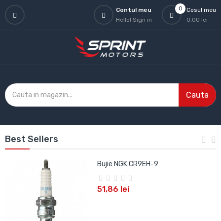
0
Contul meu
Cosul meu
Hello!
Sign in
0,00 lei
Cauta
Best Sellers
Bujie NGK CR9EH-9
51,86 lei