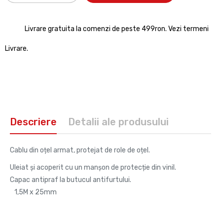
Livrare gratuita la comenzi de peste 499ron. Vezi termeni
Livrare.
Descriere
Detalii ale produsului
Cablu din oțel armat, protejat de role de oțel.
Uleiat și acoperit cu un manșon de protecție din vinil.
Capac antipraf la butucul antifurtului.
1,5M x 25mm