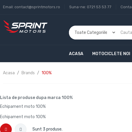
Email:
contact@sprintmotors.ro
Suna-ne:
0721 53 53 77
Conta
ACASA
MOTOCICLETE NOI
Acasa
Brands
100%
Lista de produse dupa marca 100%
Echipament moto 100%
Echipament moto 100%
Sunt 3 produse.