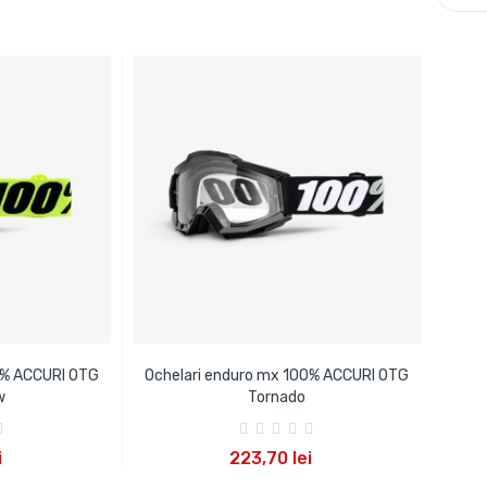
0% ACCURI OTG
Ochelari enduro mx 100% ACCURI OTG
w
Tornado
OS
ADAUGA IN COS
i
223,70 lei