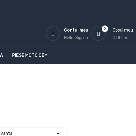
0
Contul meu
Cosul meu
Hello!
Sign in
0,00 lei
TA
PIESE MOTO OEM

evanta