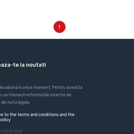
1
aza-te la noutati
 dezabona in orice moment. Pentru aceasta
 sa folosesti informatiile noastre de
din nota legala.
e to the terms and conditions and the
policy