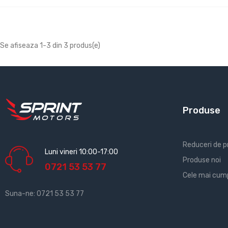
Se afiseaza 1-3 din 3 produs(e)
Produse
Reduceri de p
Luni vineri 10:00-17:00
Produse noi
0721 53 53 77
Cele mai cum
Suna-ne:
0721 53 53 77