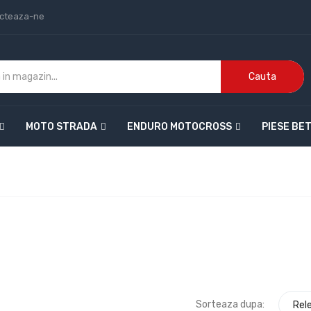
cteaza-ne
Cauta
MOTO STRADA
ENDURO MOTOCROSS
PIESE BE
Sorteaza dupa:
Rel